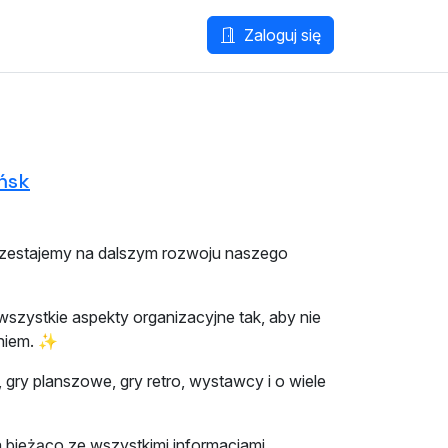
Zaloguj się
ńsk
przestajemy na dalszym rozwoju naszego
szystkie aspekty organizacyjne tak, aby nie
eniem. ✨
 gry planszowe, gry retro, wystawcy i o wiele
bieżąco ze wszystkimi informacjami