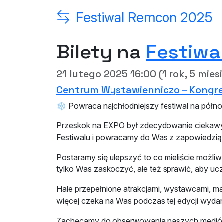
Festiwal Remcon 2025
Bilety na
Festiwa
21 lutego 2025 16:00 (1 rok, 5 mie
Centrum Wystawienniczo – Kongre
❄️ Powraca najchłodniejszy festiwal na półn
Przeskok na EXPO był zdecydowanie ciekawym 
Festiwalu i powracamy do Was z zapowiedzią
Postaramy się ulepszyć to co mieliście możli
tylko Was zaskoczyć, ale też sprawić, aby 
Hale przepełnione atrakcjami, wystawcami, mai
więcej czeka na Was podczas tej edycji wydar
Zachęcamy do obserwowania naszych mediów s