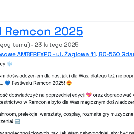
l Remcon 2025
sięcy temu) - 23 lutego 2025
sowe AMBEREXPO - ul. Żaglowa 11, 80-560 Gda
ocy ❄️
doświadczeniem dla nas, jak i dla Was, dlatego też nie po
... 💙 Festiwalu Remcon 2025! 😍
wość doświadczyć na poprzedniej edycji 💖 oraz dopracować w
uczestnictwo w Remconie było dla Was magicznym doświadcz
nroom, prelekcje, warsztaty, cosplay, rozmaite gry muzyczne,
zenia! 🔜
połecznościowych, tak, jak Wam najwygodniej, aby być na 