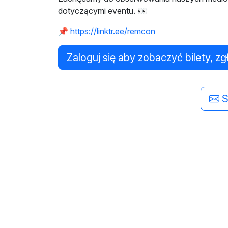
dotyczącymi eventu. 👀
📌
https://linktr.ee/remcon
Zaloguj się aby zobaczyć bilety, zg
S